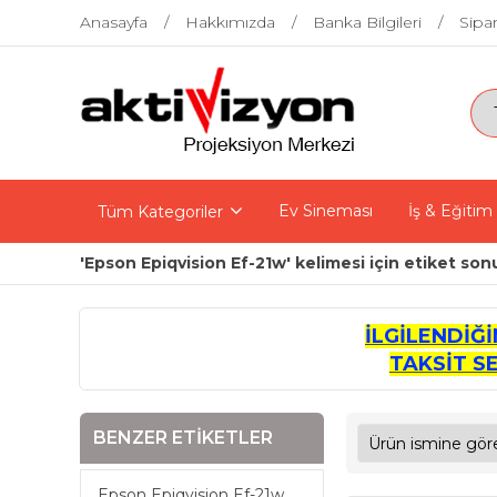
Anasayfa
Hakkımızda
Banka Bilgileri
Sipar
Ev Sineması
İş & Eğitim
Tüm Kategoriler
'Epson Epiqvision Ef-21w' kelimesi için etiket son
İLGİLENDİĞ
TAKSİT S
BENZER ETIKETLER
Epson Epiqvision Ef-21w