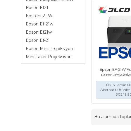
Epson Ef21
Epso Ef 21 W
Epson Ef-21w
Epson Ef21w
Epson Ef-21
Epson Mini Projeksiyon
Mini Lazer Projeksiyon
Epson EF-21W Ful
Lazer Projeksiy
Ürün Temin Bil
Alternatif Ürünler 
302 19 9
Bu aramada topl