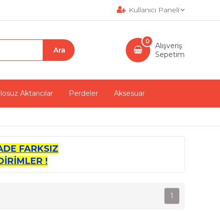
Kullanıcı Paneli
0
Alışveriş
Sepetim
losuz Aktarıcılar
Perdeler
Aksesuar
ADE FARKSIZ
İRİMLER !
1