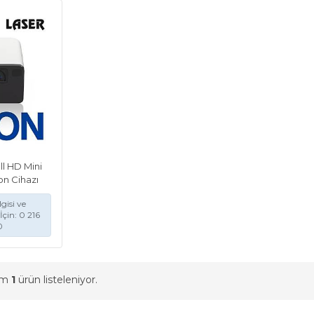
l HD Mini
on Cihazı
gisi ve
İçin: 0 216
0
am
1
ürün listeleniyor.