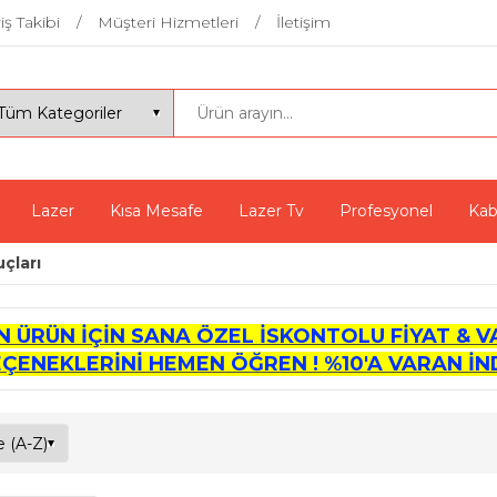
iş Takibi
Müşteri Hizmetleri
İletişim
Lazer
Kısa Mesafe
Lazer Tv
Profesyonel
Kab
uçları
İN ÜRÜN İÇİN SANA ÖZEL İSKONTOLU FİYAT & V
EÇENEKLERİNİ HEMEN ÖĞREN ! %10'A VARAN İND