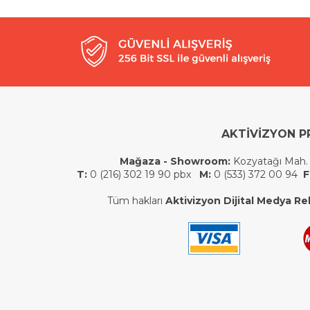
AKTİVİZYON P
Mağaza - Showroom:
Kozyatağı Mah.
T:
0 (216) 302 19 90 pbx
M:
0 (533) 372 00 94
F
Tüm hakları
Aktivizyon Dijital Medya Rek.