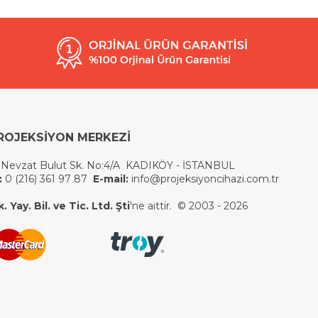
ROJEKSİYON MERKEZİ
 Nevzat Bulut Sk. No:4/A KADIKÖY - İSTANBUL
:
0 (216) 361 97 87
E-mail:
info@projeksiyoncihazi.com.tr
 Yay. Bil. ve Tic. Ltd. Şti
'ne aittir. © 2003 - 2026