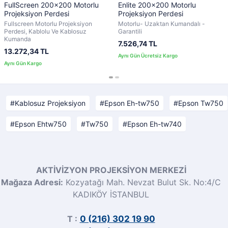
FullScreen 200x200 Motorlu
Enlite 200x200 Motorlu
Projeksiyon Perdesi
Projeksiyon Perdesi
Fullscreen Motorlu Projeksiyon
Motorlu- Uzaktan Kumandalı -
Perdesi, Kablolu Ve Kablosuz
Garantili
Kumanda
7.526,74 TL
13.272,34 TL
Kablosuz Projeksiyon
Epson Eh-tw750
Epson Tw750
Epson Ehtw750
Tw750
Epson Eh-tw740
AKTİVİZYON PROJEKSİYON MERKEZİ
Mağaza Adresi:
Kozyatağı Mah. Nevzat Bulut Sk. No:4/C
KADIKÖY İSTANBUL
T :
0 (216) 302 19 90