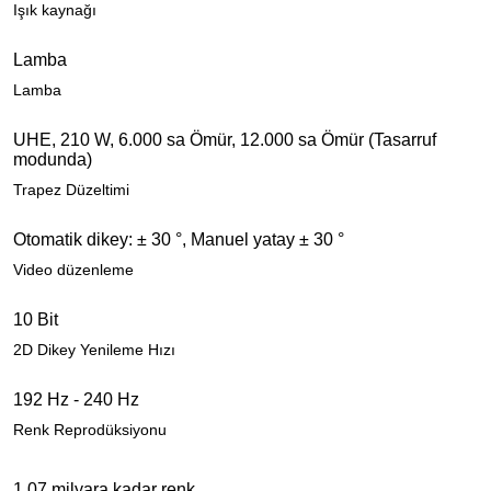
Işık kaynağı
Lamba
Lamba
UHE, 210 W, 6.000 sa Ömür, 12.000 sa Ömür (Tasarruf
modunda)
Trapez Düzeltimi
Otomatik dikey: ± 30 °, Manuel yatay ± 30 °
Video düzenleme
10 Bit
2D Dikey Yenileme Hızı
192 Hz - 240 Hz
Renk Reprodüksiyonu
1,07 milyara kadar renk