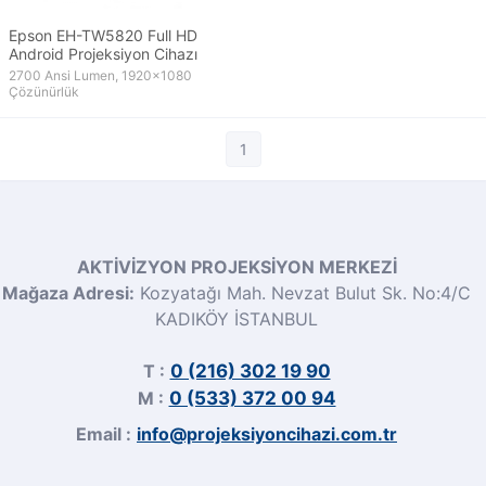
Epson EH-TW5820 Full HD
Android Projeksiyon Cihazı
2700 Ansi Lumen, 1920x1080
Çözünürlük
1
AKTİVİZYON PROJEKSİYON MERKEZİ
Mağaza Adresi:
Kozyatağı Mah. Nevzat Bulut Sk. No:4/C
KADIKÖY İSTANBUL
T :
0 (216) 302 19 90
M :
0 (533) 372 00 94
Email :
info@projeksiyoncihazi.com.tr