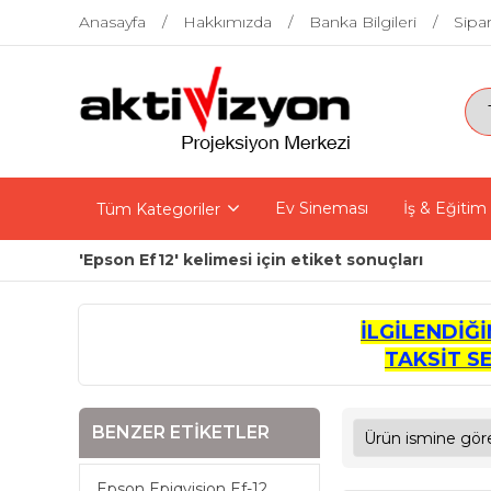
Anasayfa
Hakkımızda
Banka Bilgileri
Sipar
Ev Sineması
İş & Eğitim
Tüm Kategoriler
'Epson Ef12' kelimesi için etiket sonuçları
İLGİLENDİĞ
TAKSİT S
BENZER ETIKETLER
Epson Epiqvision Ef-12