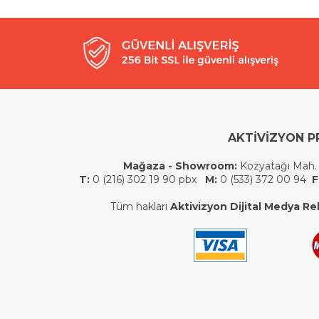
AKTİVİZYON P
Mağaza - Showroom:
Kozyatağı Mah.
T:
0 (216) 302 19 90 pbx
M:
0 (533) 372 00 94
F
Tüm hakları
Aktivizyon Dijital Medya Rek.