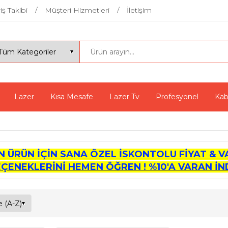
iş Takibi
Müşteri Hizmetleri
İletişim
Lazer
Kısa Mesafe
Lazer Tv
Profesyonel
Kab
İN ÜRÜN İÇİN SANA ÖZEL İSKONTOLU FİYAT & V
EÇENEKLERİNİ HEMEN ÖĞREN ! %10'A VARAN İND