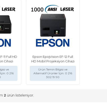
F-11 Full HD
Epson EpiqVision EF-12 Full
on Cihazı
HD Mobil Projeksiyon Cihazı
gisi ve
Ürün Temin Bilgisi ve
İçin: 0 216
Alternatif Ürünler İçin: 0 216
0
302 19 90
am
2
ürün listeleniyor.