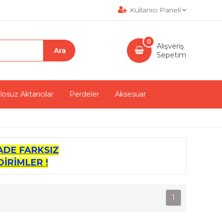
Kullanıcı Paneli
0
Alışveriş
Sepetim
losuz Aktarıcılar
Perdeler
Aksesuar
ADE FARKSIZ
İRİMLER !
1