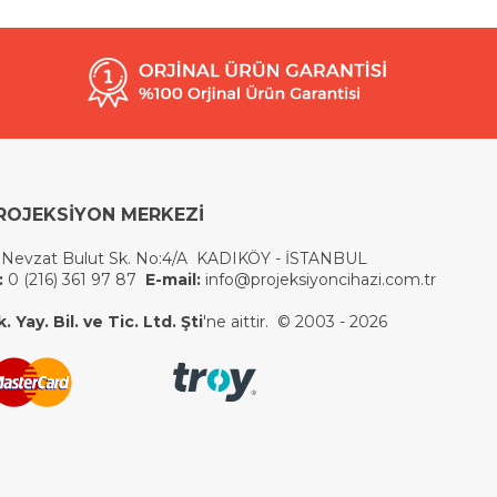
ROJEKSİYON MERKEZİ
 Nevzat Bulut Sk. No:4/A KADIKÖY - İSTANBUL
:
0 (216) 361 97 87
E-mail:
info@projeksiyoncihazi.com.tr
 Yay. Bil. ve Tic. Ltd. Şti
'ne aittir. © 2003 - 2026