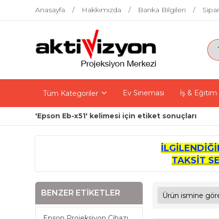
Anasayfa
Hakkımızda
Banka Bilgileri
Sipar
Ev Sineması
İş & Eğitim
Tüm Kategoriler
'Epson Eb-x51' kelimesi için etiket sonuçları
İLGİLENDİĞ
TAKSİT S
BENZER ETIKETLER
Epson Projeksiyon Cihazı