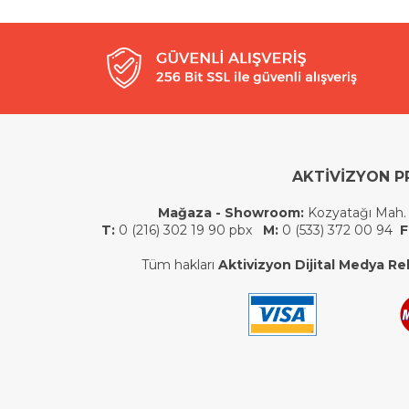
AKTİVİZYON P
Mağaza - Showroom:
Kozyatağı Mah.
T:
0 (216) 302 19 90 pbx
M:
0 (533) 372 00 94
F
Tüm hakları
Aktivizyon Dijital Medya Rek.