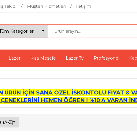
iş Takibi
Müşteri Hizmetleri
İletişim
Lazer
Kısa Mesafe
Lazer Tv
Profesyonel
Kab
İN ÜRÜN İÇİN SANA ÖZEL İSKONTOLU FİYAT & V
EÇENEKLERİNİ HEMEN ÖĞREN ! %10'A VARAN İND