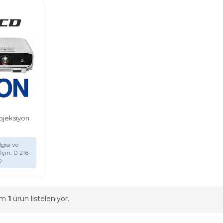
ojeksiyon
gisi ve
İçin: 0 216
0
am
1
ürün listeleniyor.