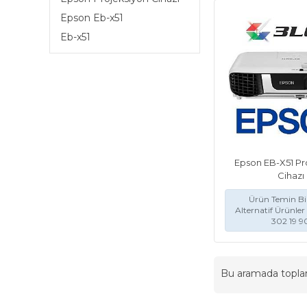
Epson Eb-x51
Eb-x51
Epson EB-X51 Pr
Cihazı
Ürün Temin Bil
Alternatif Ürünler 
302 19 9
Bu aramada topl