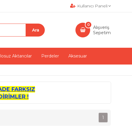
Kullanıcı Paneli
0
Alışveriş
Sepetim
losuz Aktarıcılar
Perdeler
Aksesuar
ADE FARKSIZ
İRİMLER !
1