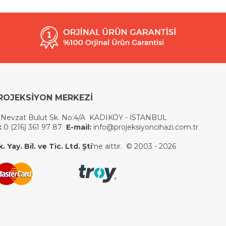
ROJEKSİYON MERKEZİ
 Nevzat Bulut Sk. No:4/A KADIKÖY - İSTANBUL
:
0 (216) 361 97 87
E-mail:
info@projeksiyoncihazi.com.tr
 Yay. Bil. ve Tic. Ltd. Şti
'ne aittir. © 2003 - 2026