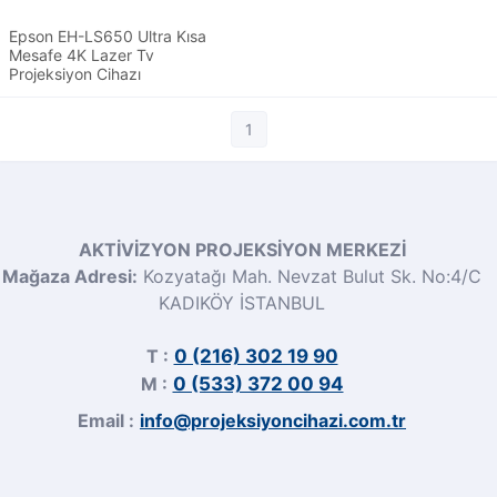
Epson EH-LS650 Ultra Kısa
Mesafe 4K Lazer Tv
Projeksiyon Cihazı
1
AKTİVİZYON PROJEKSİYON MERKEZİ
Mağaza Adresi:
Kozyatağı Mah. Nevzat Bulut Sk. No:4/C
KADIKÖY İSTANBUL
T :
0 (216) 302 19 90
M :
0 (533) 372 00 94
Email :
info@projeksiyoncihazi.com.tr