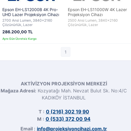
Epson EH-LS12000B 4K Pro-
Epson EH-LS11000W 4K Lazer
UHD Lazer Projeksiyon Cihazı
Projeksiyon Cihazı
2700 Ansi Lumen, 3840x2160
2500 Ansi Lumen, 3840x2160
Çözünürlük, Lazer
Çözünürlük, Lazer
286.200,00 TL
1
AKTİVİZYON PROJEKSİYON MERKEZİ
Mağaza Adresi:
Kozyatağı Mah. Nevzat Bulut Sk. No:4/C
KADIKÖY İSTANBUL
T :
0 (216) 302 19 90
M :
0 (533) 372 00 94
Email :
info@projeksiyoncihazi.com.tr