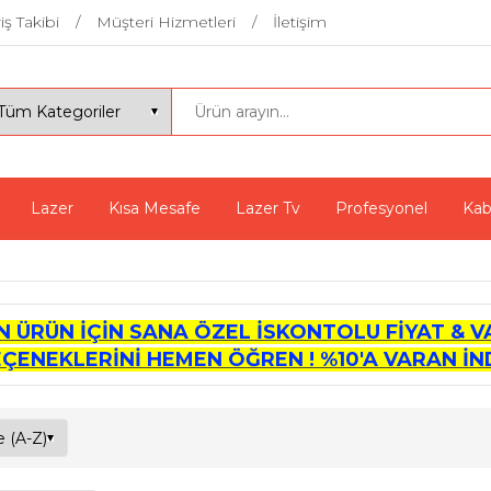
iş Takibi
Müşteri Hizmetleri
İletişim
Lazer
Kısa Mesafe
Lazer Tv
Profesyonel
Kab
İN ÜRÜN İÇİN SANA ÖZEL İSKONTOLU FİYAT & V
EÇENEKLERİNİ HEMEN ÖĞREN ! %10'A VARAN İND