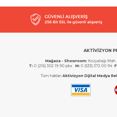
AKTİVİZYON P
Mağaza - Showroom:
Kozyatağı Mah.
T:
0 (216) 302 19 90 pbx
M:
0 (533) 372 00 94
F
Tüm hakları
Aktivizyon Dijital Medya Rek.