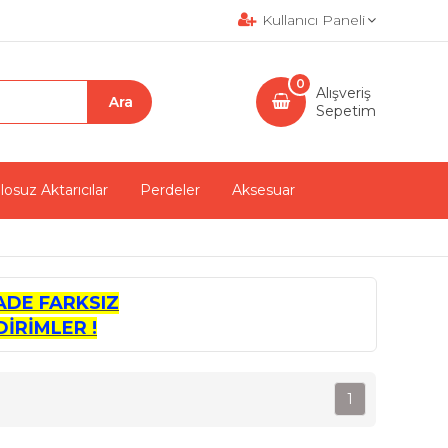
Kullanıcı Paneli
0
Alışveriş
Sepetim
losuz Aktarıcılar
Perdeler
Aksesuar
ADE FARKSIZ
İRİMLER !
1