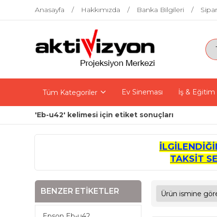
Anasayfa
Hakkımızda
Banka Bilgileri
Sipar
Ev Sineması
İş & Eğitim
Tüm Kategoriler
'Eb-u42' kelimesi için etiket sonuçları
İLGİLENDİĞ
TAKSİT S
BENZER ETIKETLER
Epson Eb-u42