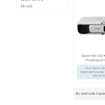
Eb-u42
Epson EB-U42 
Projeksiyon 
Ürün Temin Bil
Alternatif Ürünler 
302 19 9
Bu aramada topl