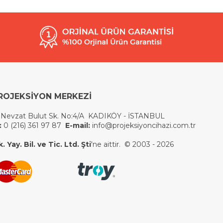
ROJEKSİYON MERKEZİ
 Nevzat Bulut Sk. No:4/A KADIKÖY - İSTANBUL
:
0 (216) 361 97 87
E-mail:
info@projeksiyoncihazi.com.tr
 Yay. Bil. ve Tic. Ltd. Şti
'ne aittir. © 2003 - 2026