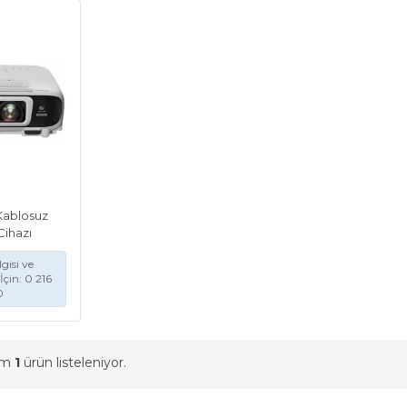
Kablosuz
Cihazı
gisi ve
İçin: 0 216
0
am
1
ürün listeleniyor.