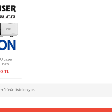
U Lazer
Cihazı
20 TL
am
1
ürün listeleniyor.