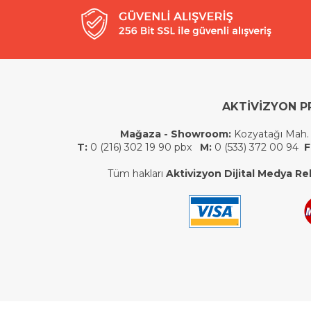
AKTİVİZYON P
Mağaza - Showroom:
Kozyatağı Mah.
T:
0 (216) 302 19 90 pbx
M:
0 (533) 372 00 94
F
Tüm hakları
Aktivizyon Dijital Medya Rek.