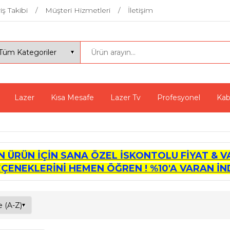
iş Takibi
Müşteri Hizmetleri
İletişim
Lazer
Kısa Mesafe
Lazer Tv
Profesyonel
Kab
İN ÜRÜN İÇİN SANA ÖZEL İSKONTOLU FİYAT & V
EÇENEKLERİNİ HEMEN ÖĞREN ! %10'A VARAN İND