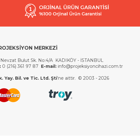
ROJEKSİYON MERKEZİ
 Nevzat Bulut Sk. No:4/A KADIKÖY - İSTANBUL
:
0 (216) 361 97 87
E-mail:
info@projeksiyoncihazi.com.tr
 Yay. Bil. ve Tic. Ltd. Şti
'ne aittir. © 2003 - 2026