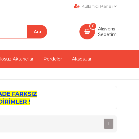
Kullanıcı Paneli
0
Alışveriş
Sepetim
losuz Aktarıcılar
Perdeler
Aksesuar
ADE FARKSIZ
İRİMLER !
1