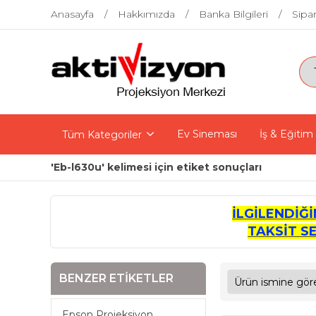
Anasayfa
Hakkımızda
Banka Bilgileri
Sipar
Ev Sineması
İş & Eğitim
Tüm Kategoriler
'Eb-l630u' kelimesi için etiket sonuçları
İLGİLENDİĞ
TAKSİT S
BENZER ETIKETLER
Epson Projeksiyon