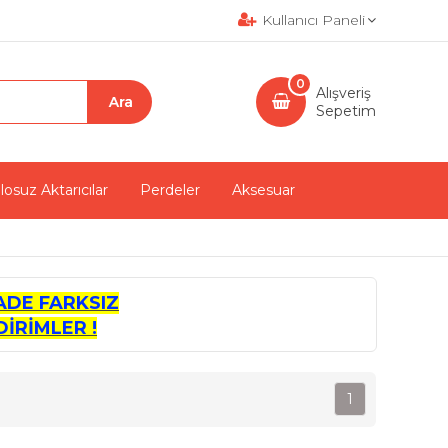
Kullanıcı Paneli
0
Alışveriş
Sepetim
losuz Aktarıcılar
Perdeler
Aksesuar
ADE FARKSIZ
İRİMLER !
1