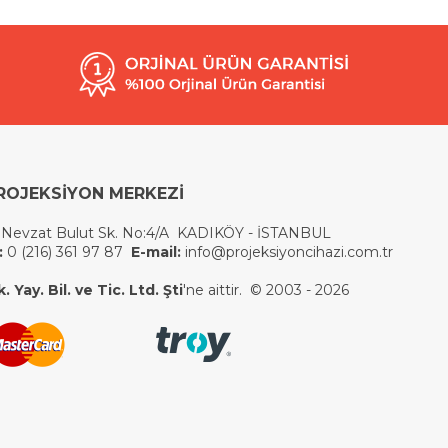
ROJEKSİYON MERKEZİ
 Nevzat Bulut Sk. No:4/A KADIKÖY - İSTANBUL
:
0 (216) 361 97 87
E-mail:
info@projeksiyoncihazi.com.tr
 Yay. Bil. ve Tic. Ltd. Şti
'ne aittir. © 2003 - 2026