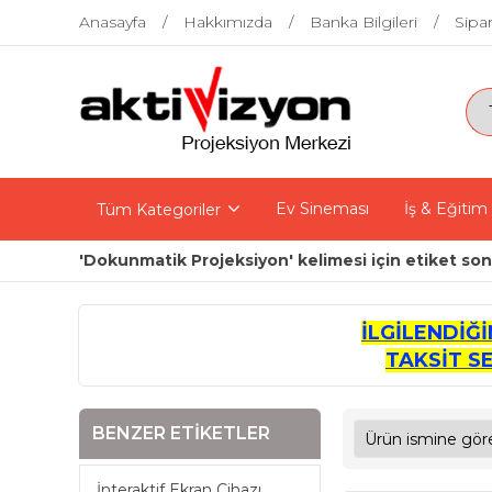
Anasayfa
Hakkımızda
Banka Bilgileri
Sipar
Ev Sineması
İş & Eğitim
Tüm Kategoriler
'Dokunmatik Projeksiyon' kelimesi için etiket son
İLGİLENDİĞ
TAKSİT S
BENZER ETIKETLER
İnteraktif Ekran Cihazı