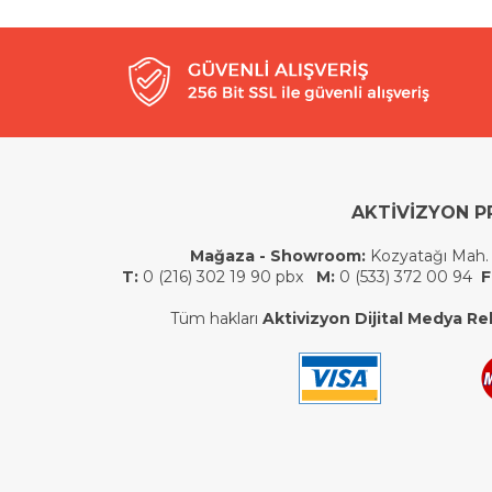
AKTİVİZYON P
Mağaza - Showroom:
Kozyatağı Mah.
T:
0 (216) 302 19 90 pbx
M:
0 (533) 372 00 94
F
Tüm hakları
Aktivizyon Dijital Medya Rek.