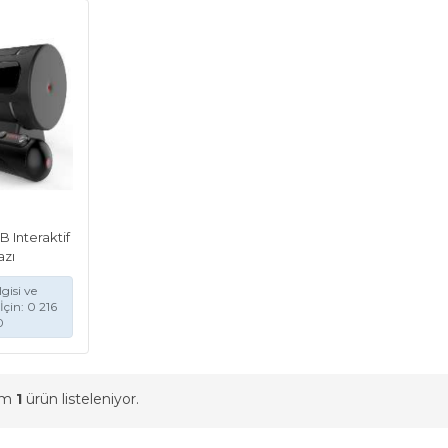
 Interaktif
azı
gisi ve
İçin: 0 216
0
am
1
ürün listeleniyor.