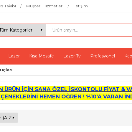
iş Takibi
Müşteri Hizmetleri
İletişim
Lazer
Kısa Mesafe
Lazer Tv
Profesyonel
Kab
uçları
İN ÜRÜN İÇİN SANA ÖZEL İSKONTOLU FİYAT & V
EÇENEKLERİNİ HEMEN ÖĞREN ! %10'A VARAN İND