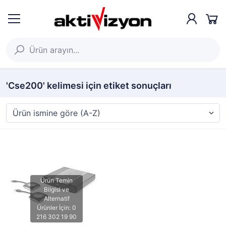
'Cse200' kelimesi için etiket sonuçları