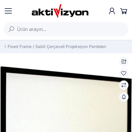
Fixed Frame / Sabit Çerçeveli Projeksiyon Perdeleri