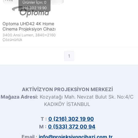
Optoma UHD42 4K Home
Cinema Projeksiyon Cihazı
3400 Ansi Lumen, 3840x2160
Çözünürlük
1
AKTİVİZYON PROJEKSİYON MERKEZİ
Mağaza Adresi:
Kozyatağı Mah. Nevzat Bulut Sk. No:4/C
KADIKÖY İSTANBUL
T :
0 (216) 302 19 90
M :
0 (533) 372 00 94
Email :
info@projeksiyoncihazi.com.tr