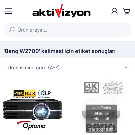
'Benq W2700' kelimesi için etiket sonuçları