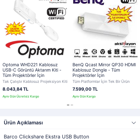
Optoma WHD221 Kablosuz
BenQ Qcast Mirror QP30 HDMI
USB-C Görüntü Aktarım Kiti -
Kablosuz Dongle - Tüm
Tüm Projektörler İçin
Projektörler İçin
Tak Çalıştır Kablosuz Projeksiyon Kiti
Tüm Platformlar İçin Tek Bir Ürün
8.043,84 TL
7.599,00 TL
Ürün Açıklaması
Barco Clickshare Ekstra USB Button