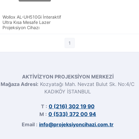
Wollox AL-UH510Gi İnteraktif
Ultra Kısa Mesafe Lazer
Projeksiyon Cihazı
1
AKTİVİZYON PROJEKSİYON MERKEZİ
Mağaza Adresi:
Kozyatağı Mah. Nevzat Bulut Sk. No:4/C
KADIKÖY İSTANBUL
T :
0 (216) 302 19 90
M :
0 (533) 372 00 94
Email :
info@projeksiyoncihazi.com.tr