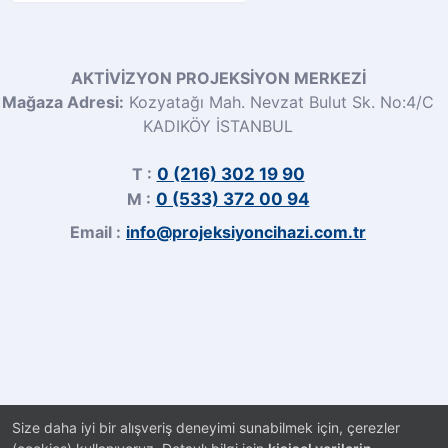
AKTİVİZYON PROJEKSİYON MERKEZİ
Mağaza Adresi:
Kozyatağı Mah. Nevzat Bulut Sk. No:4/C
KADIKÖY İSTANBUL
T :
0 (216) 302 19 90
M :
0 (533) 372 00 94
Email :
info@projeksiyoncihazi.com.tr
Size daha iyi bir alışveriş deneyimi sunabilmek için, çerezler