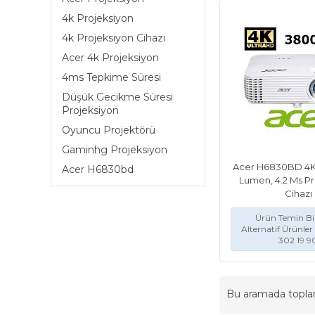
4k Projeksiyon
4k Projeksiyon Cihazı
Acer 4k Projeksiyon
4ms Tepkime Süresi
Düşük Gecikme Süresi
Projeksiyon
Oyuncu Projektörü
Gaminhg Projeksiyon
Acer H6830BD 4K
Acer H6830bd
Lumen, 4.2 Ms P
Cihazı
Ürün Temin Bil
Alternatif Ürünler 
302 19 9
Bu aramada topl