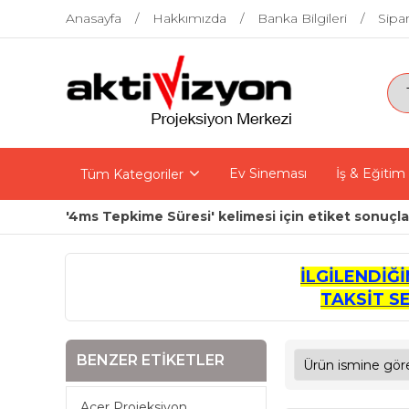
Anasayfa
Hakkımızda
Banka Bilgileri
Sipar
Ev Sineması
İş & Eğitim
Tüm Kategoriler
'4ms Tepkime Süresi' kelimesi için etiket sonuçla
İLGİLENDİĞ
TAKSİT S
BENZER ETIKETLER
Acer Projeksiyon