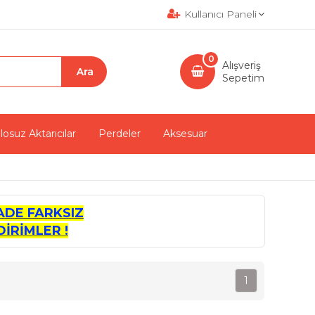
Kullanıcı Paneli
0
Alışveriş
Sepetim
losuz Aktarıcılar
Perdeler
Aksesuar
ADE FARKSIZ
İRİMLER !
1