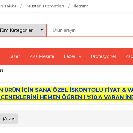
iş Takibi
Müşteri Hizmetleri
İletişim
Lazer
Kısa Mesafe
Lazer Tv
Profesyonel
Kab
rı
İN ÜRÜN İÇİN SANA ÖZEL İSKONTOLU FİYAT & V
EÇENEKLERİNİ HEMEN ÖĞREN ! %10'A VARAN İND