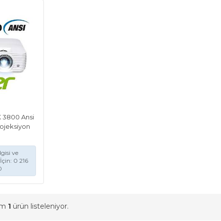
 3800 Ansi
rojeksiyon
gisi ve
İçin: 0 216
0
am
1
ürün listeleniyor.