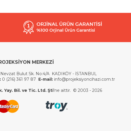
ROJEKSİYON MERKEZİ
 Nevzat Bulut Sk. No:4/A KADIKÖY - İSTANBUL
:
0 (216) 361 97 87
E-mail:
info@projeksiyoncihazi.com.tr
 Yay. Bil. ve Tic. Ltd. Şti
'ne aittir. © 2003 - 2026