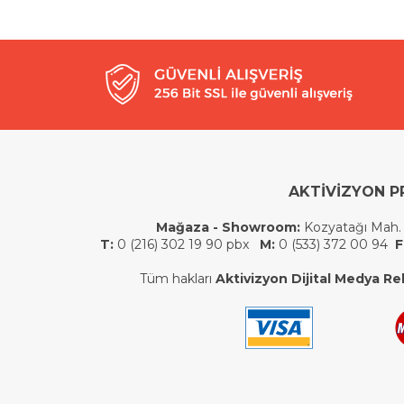
AKTİVİZYON P
Mağaza - Showroom:
Kozyatağı Mah.
T:
0 (216) 302 19 90 pbx
M:
0 (533) 372 00 94
F
Tüm hakları
Aktivizyon Dijital Medya Rek.