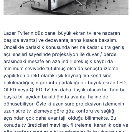
Lazer Tv'lerin düz panel büyük ekran tv'lere nazaran
başlıca avantaj ve dezavantajlarına kısaca bakalım.
Öncelikle parlaklık konusunda her ne kadar ultra geniş
açı lensleri sayesinde projeksiyon ile duvar / perde
arasındaki mesafe en aza indirilerek ışık kaybı da
minimum seviyede tutulmuş olsa da sonuçta izleme
yapılırken direkt olarak ışık kaynağının kendisine
bakılmadığı için görüntü parlaklığı bir büyük ekran LED,
OLED veya QLED Tv'den daha düşük olacaktır. Tabi bu
başka bir açıdan bakıldığında avantaj haline de
dönüşebiliyor. Öyle ki uzun süre projeksiyon izlemenin
uzun süre tv izlemeye göre göz konforu ve sağlığı
açısından çok daha avantajlı olduğu bilinmekte. Bu
konuda tv üreticileri mavi ışık filtreleme, karanlık oda ve
göz konforu modlar gibi ayarlamalar ile bu durumu bir