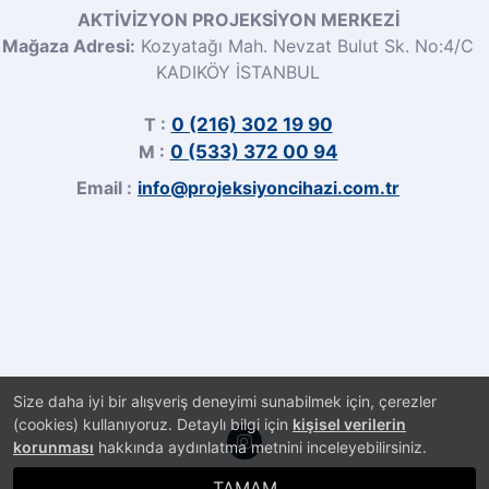
AKTİVİZYON PROJEKSİYON MERKEZİ
Mağaza Adresi:
Kozyatağı Mah. Nevzat Bulut Sk. No:4/C
KADIKÖY İSTANBUL
T :
0 (216) 302 19 90
M :
0 (533) 372 00 94
Email :
info@projeksiyoncihazi.com.tr
Size daha iyi bir alışveriş deneyimi sunabilmek için, çerezler
(cookies) kullanıyoruz. Detaylı bilgi için
kişisel verilerin
korunması
hakkında aydınlatma metnini inceleyebilirsiniz.
TAMAM