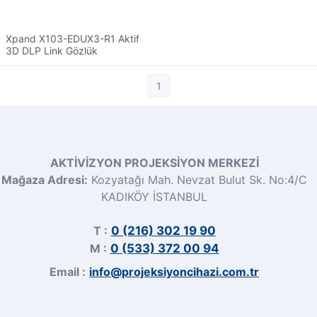
Xpand X103-EDUX3-R1 Aktif
3D DLP Link Gözlük
1
AKTİVİZYON PROJEKSİYON MERKEZİ
Mağaza Adresi:
Kozyatağı Mah. Nevzat Bulut Sk. No:4/C
KADIKÖY İSTANBUL
T :
0 (216) 302 19 90
M :
0 (533) 372 00 94
Email :
info@projeksiyoncihazi.com.tr