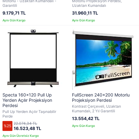
Motorlu - Uzaktan Kumandalı -
Motorlu Projeksiyon Perdesi,
Garantili
Uzaktan Kumandalı
9.179,71 TL
31.960,11 TL
Specta 160x120 Pull Up
FullScreen 240x200 Motorlu
Yerden Açılır Projeksiyon
Projeksiyon Perdesi
Perdesi
Kontrast Çerçeveli, Uzaktan
Kumandalı, 2 Yıl Garantili
Pull Up Yerden Açılır Taşınabilir
Perde
13.554,42 TL
22.074,34 TL
%25
16.523,48 TL