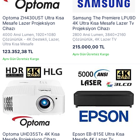
Optoma ZH430UST Ultra Kısa
Samsung The Premiere LPU9D
Mesafe Lazer Projeksiyon
4K Ultra Kısa Mesafe Lazer Tv
Cihazı
Projeksiyon Cihazı
4000 Ansi Lumen, 1920x1080
2800 Ansi Lumen, 3840x2160
Çözünürlük - 4K Destekli, Lazer,
Çözünürlük, 4K Lazer TV
Ultra Kısa Mesafe
215.000,00 TL
123.352,38 TL
Optoma UHD35STx 4K Kısa
Epson EB-815E Ultra Kısa
Mesafe Projeksiyon Cihazı
Mesafe 4K Lazer Tv