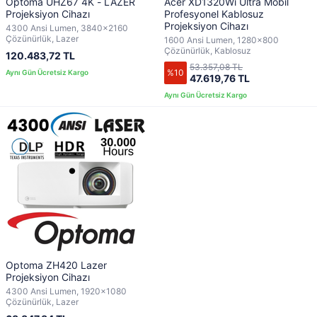
Optoma UHZ67 4K - LAZER
Acer XD1320Wi Ultra Mobil
Projeksiyon Cihazı
Profesyonel Kablosuz
Projeksiyon Cihazı
4300 Ansi Lumen, 3840x2160
Çözünürlük, Lazer
1600 Ansi Lumen, 1280x800
Çözünürlük, Kablosuz
120.483,72 TL
53.357,08 TL
%10
47.619,76 TL
Optoma ZH420 Lazer
Projeksiyon Cihazı
4300 Ansi Lumen, 1920x1080
Çözünürlük, Lazer