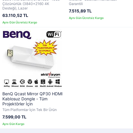
Çözünürlük (3840x2160 4K
Garantili
Desteği), Lazer
7.515,89 TL
63.110,52 TL
BenQ Qcast Mirror QP30 HDMI
Kablosuz Dongle - Tüm
Projektörler İçin
Tüm Platformlar İçin Tek Bir Ürün
7.599,00 TL