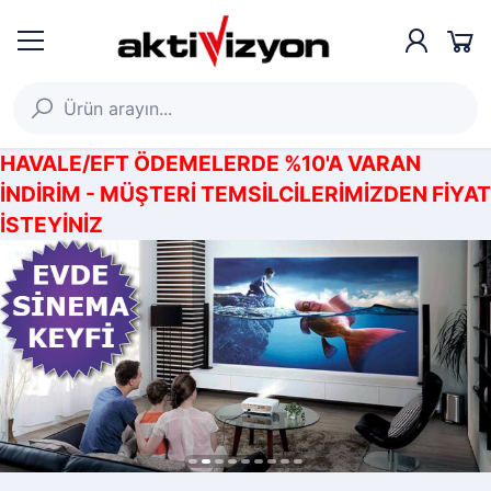
HAVALE/EFT ÖDEMELERDE %10'A VARAN
İNDİRİM - MÜŞTERİ TEMSİLCİLERİMİZDEN FİYAT
İSTEYİNİZ