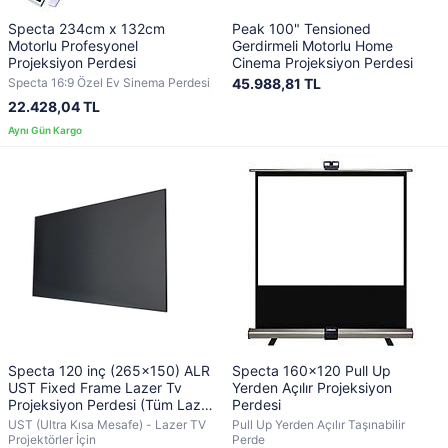
Specta 234cm x 132cm
Peak 100" Tensioned
Motorlu Profesyonel
Gerdirmeli Motorlu Home
Projeksiyon Perdesi
Cinema Projeksiyon Perdesi
Specta 16:9 Özel Ev Sinema Perdesi
45.988,81 TL
22.428,04 TL
Specta 120 inç (265x150) ALR
Specta 160x120 Pull Up
UST Fixed Frame Lazer Tv
Yerden Açılır Projeksiyon
Projeksiyon Perdesi (Tüm Lazer
Perdesi
Tv Projektörler İçin)
UST (Ultra Kısa Mesafe) - Lazer TV
Pull Up Yerden Açılır Taşınabilir
Projektörler İçin
Perde