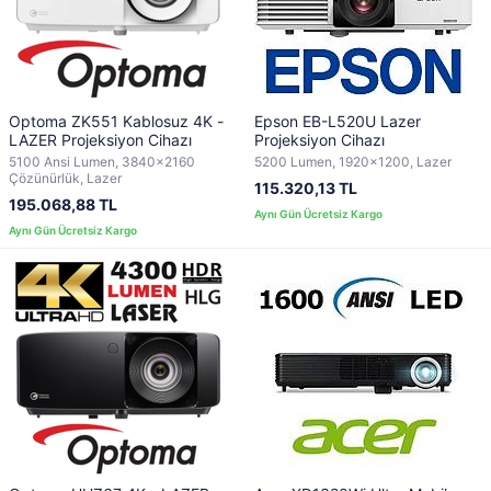
Optoma ZK551 Kablosuz 4K -
Epson EB-L520U Lazer
LAZER Projeksiyon Cihazı
Projeksiyon Cihazı
5100 Ansi Lumen, 3840x2160
5200 Lumen, 1920x1200, Lazer
Çözünürlük, Lazer
115.320,13 TL
195.068,88 TL