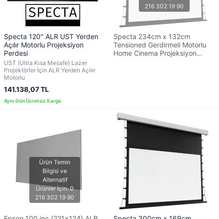
Specta 120" ALR UST Yerden
Specta 234cm x 132cm
Açılır Motorlu Projeksiyon
Tensioned Gerdirmeli Motorlu
Perdesi
Home Cinema Projeksiyon
Perdesi
UST (Ultra Kısa Mesafe) Lazer
Projektörler İçin ALR Yerden Açılır
Motorlu
141.138,07 TL
Epson 100 inç (221x124) ALR
Specta 300cm x 169cm