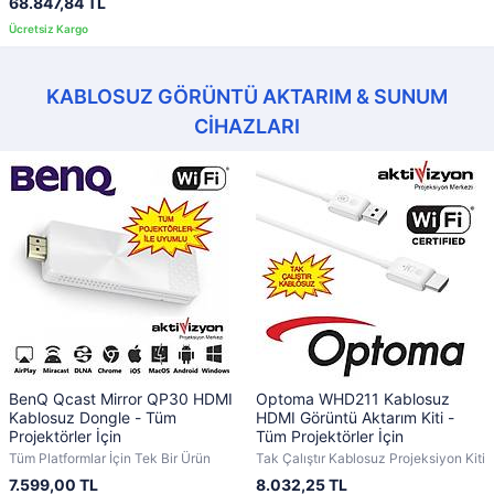
68.847,84 TL
KABLOSUZ GÖRÜNTÜ AKTARIM & SUNUM
CİHAZLARI
BenQ Qcast Mirror QP30 HDMI
Optoma WHD211 Kablosuz
Kablosuz Dongle - Tüm
HDMI Görüntü Aktarım Kiti -
Projektörler İçin
Tüm Projektörler İçin
Tüm Platformlar İçin Tek Bir Ürün
Tak Çalıştır Kablosuz Projeksiyon Kiti
7.599,00 TL
8.032,25 TL