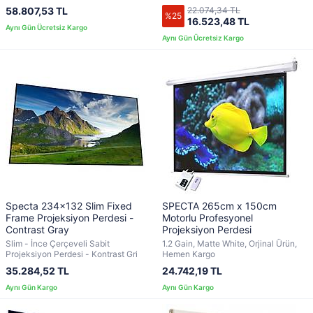
58.807,53 TL
22.074,34 TL
%25
16.523,48 TL
Specta 234x132 Slim Fixed
SPECTA 265cm x 150cm
Frame Projeksiyon Perdesi -
Motorlu Profesyonel
Contrast Gray
Projeksiyon Perdesi
Slim - İnce Çerçeveli Sabit
1.2 Gain, Matte White, Orjinal Ürün,
Projeksiyon Perdesi - Kontrast Gri
Hemen Kargo
35.284,52 TL
24.742,19 TL