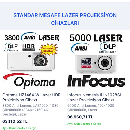
STANDAR MESAFE LAZER PROJEKSİYON
CİHAZLARI
Optoma HZ146X-W Lazer HDR
Infocus Nemesis II IN1028SL
Projeksiyon Cihazı
Lazer Projeksiyon Cihazı
3800 Ansi Lumen, LAZ1920x1080
5000 Ansi Lumen, 192x1080
Çözünürlük (3840x2160 4K
Çözünürlük, Lazer
Desteği), Lazer
96.960,71 TL
63.110,52 TL