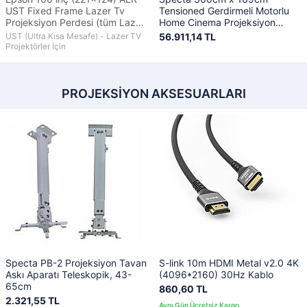
UST Fixed Frame Lazer Tv
Tensioned Gerdirmeli Motorlu
Projeksiyon Perdesi (tüm Lazer
Home Cinema Projeksiyon
Tv Projektörler İçin)
Perdesi
UST (Ultra Kısa Mesafe) - Lazer TV
56.911,14 TL
Projektörler İçin
PROJEKSİYON AKSESUARLARI
Specta PB-2 Projeksiyon Tavan
S-link 10m HDMI Metal v2.0 4K
Askı Aparatı Teleskopik, 43-
(4096*2160) 30Hz Kablo
65cm
860,60 TL
2.321,55 TL