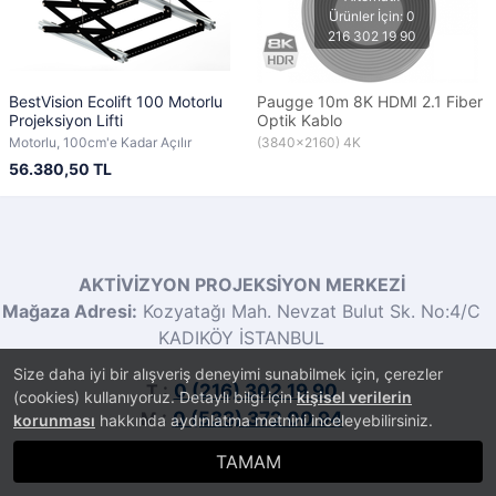
BestVision Ecolift 100 Motorlu
Paugge 10m 8K HDMI 2.1 Fiber
Projeksiyon Lifti
Optik Kablo
Motorlu, 100cm'e Kadar Açılır
(3840x2160) 4K
56.380,50 TL
AKTİVİZYON PROJEKSİYON MERKEZİ
Mağaza Adresi:
Kozyatağı Mah. Nevzat Bulut Sk. No:4/C
KADIKÖY İSTANBUL
Size daha iyi bir alışveriş deneyimi sunabilmek için, çerezler
T :
0 (216) 302 19 90
(cookies) kullanıyoruz. Detaylı bilgi için
kişisel verilerin
M :
0 (533) 372 00 94
korunması
hakkında aydınlatma metnini inceleyebilirsiniz.
Email :
info@projeksiyoncihazi.com.tr
TAMAM